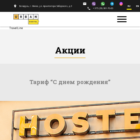
Беларусь, г. Минск, ул. Архитектора Заборского, д.3
RU
EN
+375 (29) 381-70-00
TravelLine
Акции
Тариф “С днем рождения”